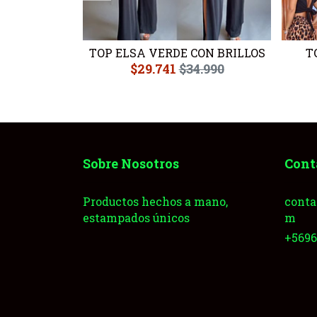
NCIA
TOP ELSA VERDE CON BRILLOS
T
.990
$29.741
$34.990
Sobre Nosotros
Cont
Productos hechos a mano,
conta
estampados únicos
m
+569