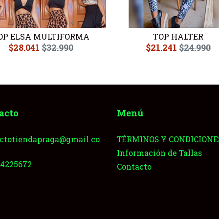
OP ELSA MULTIFORMA
TOP HALTER
$28.041
$32.990
$21.241
$24.990
acto
Menú
ctotiendapraga@gmail.co
TÉRMINOS Y CONDICIONE
Información de Tallas
64225672
Contacto