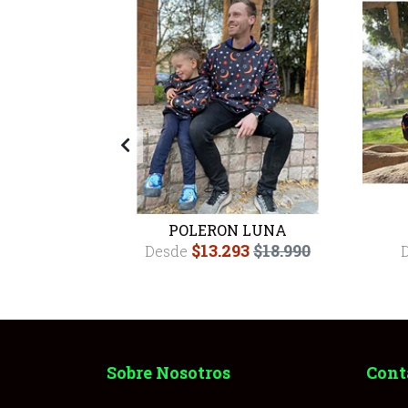
DO AMBAR
POLERON LUNA
$13.293
$18.990
Desde
.990
Sobre Nosotros
Cont