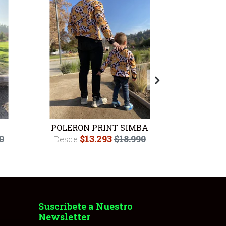
POLERON PRINT SIMBA
POLERON
0
$13.293
$18.990
Desde
$27
Suscríbete a Nuestro
Newsletter