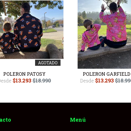
AGOTADO
POLERON PATOSY
POLERON GARFIELD
$13.293
$18.990
$13.293
$18.99
Desde
Desde
acto
Menú