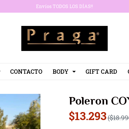
Envíos TODOS LOS DÍAS!!
CONTACTO
BODY
GIFT CARD
Poleron C
$13.293
($18.99