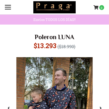
0
Envíos TODOS LOS DÍAS!!
Poleron LUNA
$13.293
($18.990)