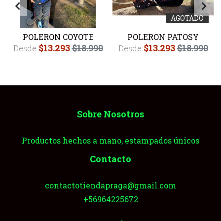
AGOTADO
POLERON COYOTE
POLERON PATOSY
$13.293
$18.990
$13.293
$18.990
Desde
Desde
Sobre Nosotros
Productos hechos a mano, estampados únicos
Contacto
contactotiendapraga@gmail.com
+56964225672