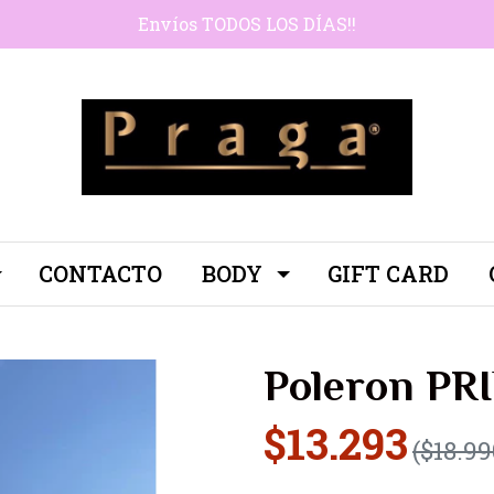
Envíos TODOS LOS DÍAS!!
CONTACTO
BODY
GIFT CARD
Poleron PR
$13.293
($18.99