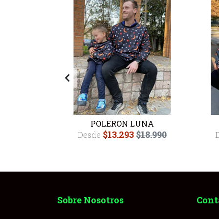
DO AMBAR
POLERON LUNA
$13.293
$18.990
Desde
.990
Sobre Nosotros
Cont