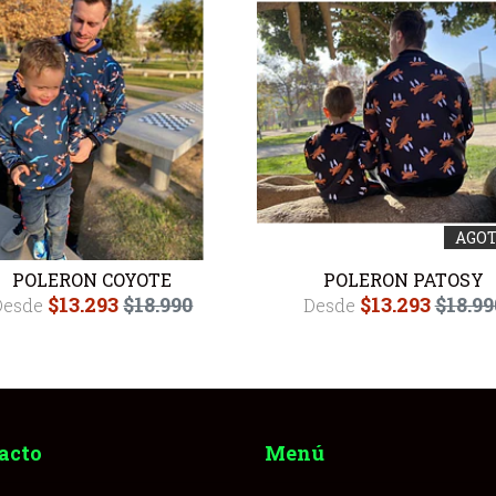
AGO
POLERON COYOTE
POLERON PATOSY
$13.293
$18.990
$13.293
$18.99
Desde
Desde
acto
Menú