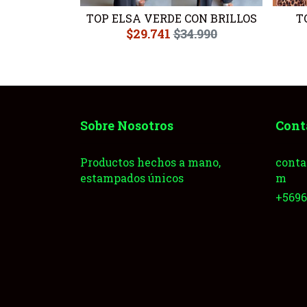
NCIA
TOP ELSA VERDE CON BRILLOS
T
.990
$29.741
$34.990
Sobre Nosotros
Cont
Productos hechos a mano,
conta
estampados únicos
m
+569