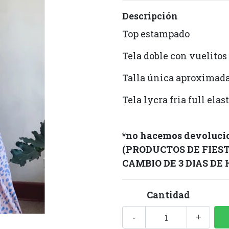
Descripción
Top estampado
Tela doble con vuelitos
Talla única aproxima
Tela lycra fria full ela
*no hacemos devolucio
(PRODUCTOS DE FIES
CAMBIO DE 3 DIAS DE
Cantidad
-
+