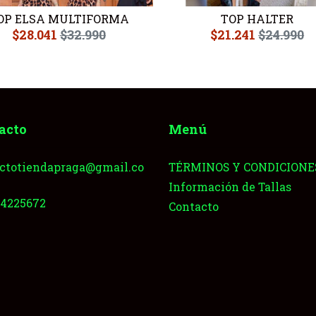
OP ELSA MULTIFORMA
TOP HALTER
$28.041
$32.990
$21.241
$24.990
acto
Menú
ctotiendapraga@gmail.co
TÉRMINOS Y CONDICIONE
Información de Tallas
64225672
Contacto