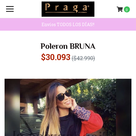
0
Envíos TODOS LOS DÍAS!!
Poleron BRUNA
$30.093
($42.990)