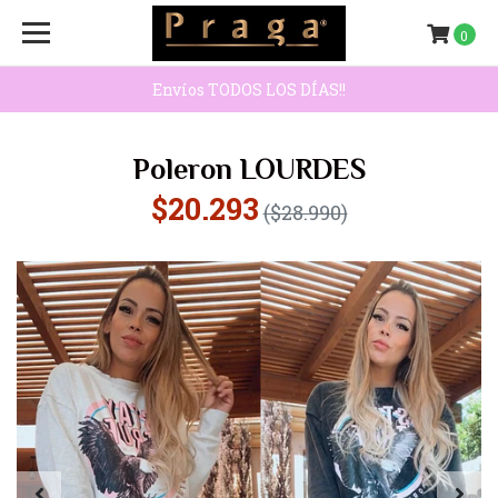
0
Envíos TODOS LOS DÍAS!!
Poleron LOURDES
$20.293
($28.990)