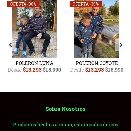
OFERTA -30%
OFERTA -30%
POLERON LUNA
POLERON COYOTE
$13.293
$18.990
$13.293
$18.990
Desde
Desde
Sobre Nosotros
Productos hechos a mano, estampados únicos