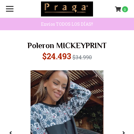
0
Envíos TODOS LOS DÍAS!!
Poleron MICKEYPRINT
$24.493
$34.990