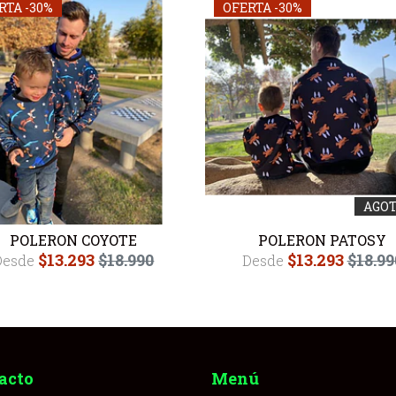
RTA -30%
OFERTA -30%
AGO
POLERON COYOTE
POLERON PATOSY
$13.293
$18.990
$13.293
$18.99
Desde
Desde
acto
Menú