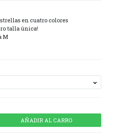
trellas en cuatro colores
ro talla única!
a M