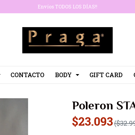
Envíos TODOS LOS DÍAS!!
CONTACTO
BODY
GIFT CARD
Poleron ST
$23.093
($32.9